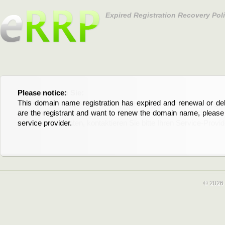
Expired Registration Recovery Pol
Please notice:
Bitte beachten Sie:
This domain name registration has expired and renewal or dele
Diese Domainregistrierung ist abgelaufen und die Verläng
are the registrant and want to renew the domain name, please 
Domain stehen an. Wenn Sie der Registrant sind und di
service provider.
verlängern möchten, kontaktieren Sie bitte Ihren Service-Provid
© 2026