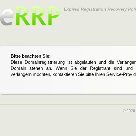
Expired Registration Recovery Pol
Please notice:
Bitte beachten Sie:
This domain name registration has expired and renewal or dele
Diese Domainregistrierung ist abgelaufen und die Verläng
are the registrant and want to renew the domain name, please 
Domain stehen an. Wenn Sie der Registrant sind und di
service provider.
verlängern möchten, kontaktieren Sie bitte Ihren Service-Provid
© 2026