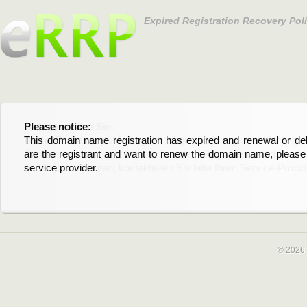
Expired Registration Recovery Pol
Please notice:
Bitte beachten Sie:
This domain name registration has expired and renewal or dele
Diese Domainregistrierung ist abgelaufen und die Verläng
are the registrant and want to renew the domain name, please 
Domain stehen an. Wenn Sie der Registrant sind und di
service provider.
verlängern möchten, kontaktieren Sie bitte Ihren Service-Provid
© 2026