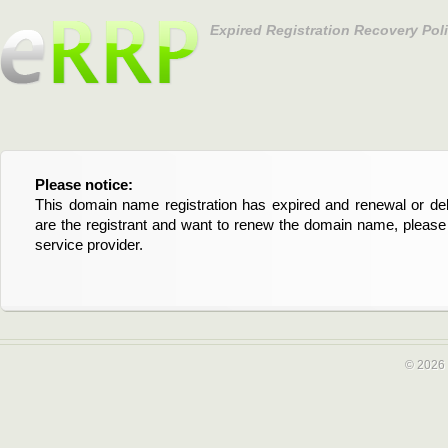
Expired Registration Recovery Pol
Please notice:
Bitte beachten Sie:
This domain name registration has expired and renewal or dele
Diese Domainregistrierung ist abgelaufen und die Verläng
are the registrant and want to renew the domain name, please 
Domain stehen an. Wenn Sie der Registrant sind und di
service provider.
verlängern möchten, kontaktieren Sie bitte Ihren Service-Provid
© 2026