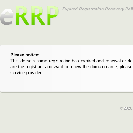
Expired Registration Recovery Pol
Please notice:
Bitte beachten Sie:
This domain name registration has expired and renewal or dele
Diese Domainregistrierung ist abgelaufen und die Verläng
are the registrant and want to renew the domain name, please 
Domain stehen an. Wenn Sie der Registrant sind und di
service provider.
verlängern möchten, kontaktieren Sie bitte Ihren Service-Provid
© 2026